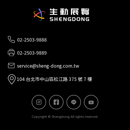
02-2503-9888
02-2503-9889
service@sheng-dong.com.tw
104 台北市中山區松江路 375 號 7 樓
Copyright © Shengdong All rights reserved.