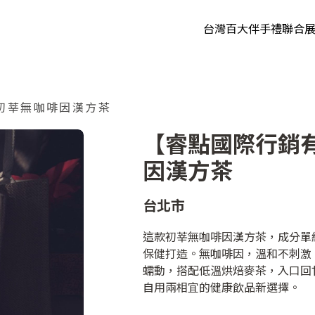
台灣百大伴手禮聯合
114年度展會
113年度展會
112年度展會
初莘無咖啡因漢方茶
111年度展會
【睿點國際行銷
因漢方茶
100-110 年度
台北市
這款初莘無咖啡因漢方茶，成分單
保健打造。無咖啡因，溫和不刺激
蠕動，搭配低溫烘焙麥茶，入口回
自用兩相宜的健康飲品新選擇。