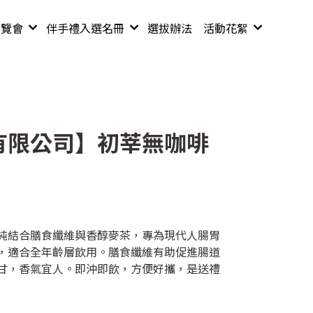
展覽會
伴手禮入選名冊
選拔辦法
活動花絮
100-110 年度名
111年度活動
冊
111年後入選名冊
有限公司】初莘無咖啡
純結合膳食纖維與香醇麥茶，專為現代人腸胃
，適合全年齡層飲用。膳食纖維有助促進腸道
甘，香氣宜人。即沖即飲，方便好攜，是送禮