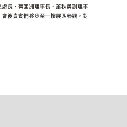
處長、蔡國洲理事長、蕭秋勇副理事
。會後貴賓們移步至一樓展區參觀，對