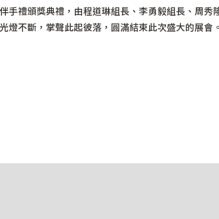
手禮頒獎典禮，由程道琳組長、李勇毅組長、周秀隆
光燈不斷，掌聲此起彼落，圓滿結束此次盛大的展會