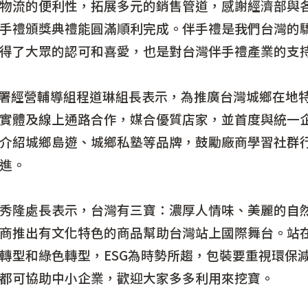
物流的便利性，拓展多元的銷售管道，感謝經濟部與
手禮頒獎典禮能圓滿順利完成。伴手禮是我們台灣的
得了大眾的認可和喜愛，也是對台灣伴手禮產業的支
經營輔導組程道琳組長表示，為推廣台灣城鄉在地特色
體及線上通路合作，媒合優質店家，並首度與統一企業集
介紹城鄉島遊、城鄉私塾等品牌，鼓勵廠商學習社群
進。
隆處長表示，台灣有三寶：濃厚人情味、美麗的自然
商推出有文化特色的商品幫助台灣站上國際舞台。站
綠色轉型，ESG為時勢所趨，包裝要重視環保減碳，No E
都可協助中小企業，歡迎大家多多利用來挖寶。