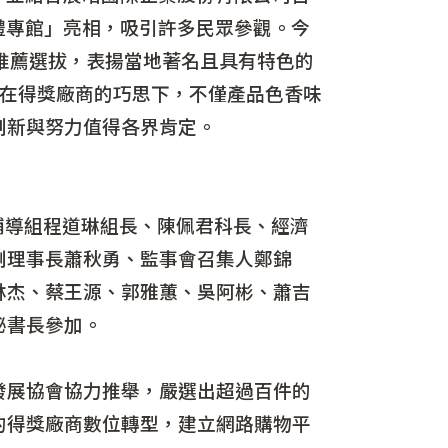
手禮專館」亮相，吸引許多民眾參觀。今
推薦選拔，表揚當地著名且具有特色的
目，在得獎廠商的巧思下，不僅產品色香味
創新與努力值得各界肯定。
導組程道琳組長、陳佩君科長、經濟
副理事長蕭秋勇、監事會召集人鄭錦
林杰、蔡王源、郭雅蕙、吳阿彬、蕭吉
秘書長參加。
展協會協力推舉，嚴選出超過百件的
的得獎廠商數位轉型，建立網路購物平