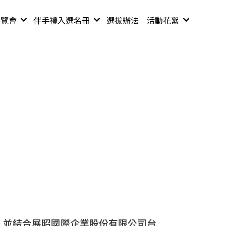
展覽會
伴手禮入選名冊
選拔辦法
活動花絮
100-110 年度名
111年度活動
冊
111年後入選名冊
，並結合展昭國際企業股份有限公司台