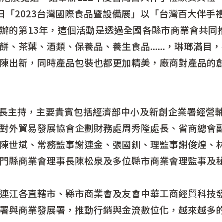
20日「2023台灣國際食品暨設備展」以「台灣百大伴
辦的第13年，這個活動是透過全國各縣市商業會共同
、茶葉、酒類、保養品、養生食品......，琳瑯滿
陳出新，同時產品包裝也都更加精美，廠商對產品的
主持，主要貴賓包括經濟部中小及新創企業署經營輔
對外貿易發展協會企劃財務處周秀隆處長、省商總會
陳世斌、常務監事謝連金、張國釧、理監事謝俊煌、
門縣商業會理事長陳松泉及多位縣市商業會理監事及
江各直轄市、縣市商業會及友會中華工商經貿科技發
署與商業發展署，推動行銷與金流數位化，越來越多