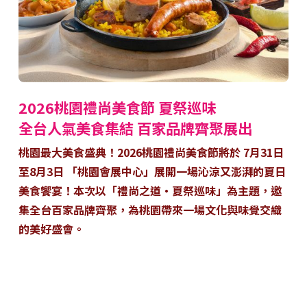
2026桃園禮尚美食節 夏祭巡味
全台人氣美食集結 百家品牌齊聚展出
桃園最大美食盛典！2026桃園禮尚美食節將於 7月31日
至8月3日 「桃園會展中心」展開一場沁涼又澎湃的夏日
美食饗宴！本次以「禮尚之道・夏祭巡味」為主題，邀
集全台百家品牌齊聚，為桃園帶來一場文化與味覺交織
的美好盛會。