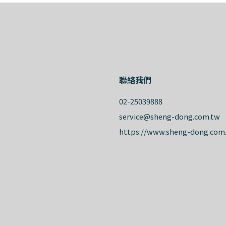
聯絡我們
02-25039888
service@sheng-dong.com.tw
https://www.sheng-dong.com