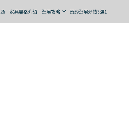
交通
家具風格介紹
逛展攻略
預約逛展好禮3選1
挑選床的攻略
沙發-居家風
格第一筆
收納櫃空間魔
法